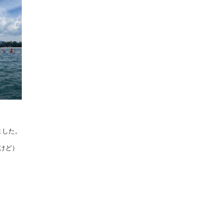
ました。
けど）
）