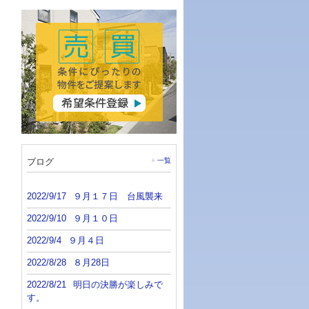
ブログ
一覧
2022/9/17
９月１７日 台風襲来
2022/9/10
９月１０日
2022/9/4
９月４日
2022/8/28
８月28日
2022/8/21
明日の決勝が楽しみで
す。