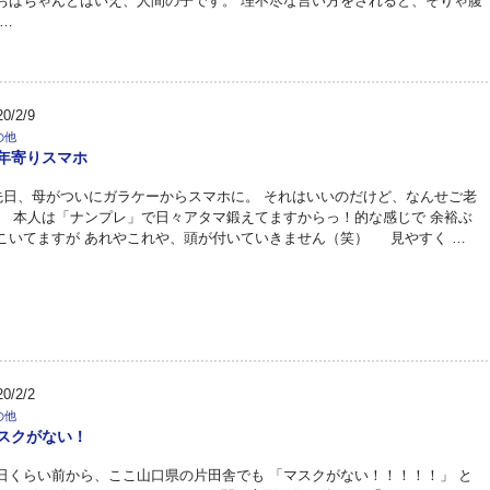
おばちゃんとはいえ、人間の子です。 理不尽な言い方をされると、そりゃ腹
 …
20/2/9
の他
年寄りスマホ
日、母がついにガラケーからスマホに。 それはいいのだけど、なんせご老
。 本人は「ナンプレ」で日々アタマ鍛えてますからっ！的な感じで 余裕ぶ
こいてますが あれやこれや、頭が付いていきません（笑） 見やすく …
20/2/2
の他
スクがない！
日くらい前から、ここ山口県の片田舎でも 「マスクがない！！！！！」 と