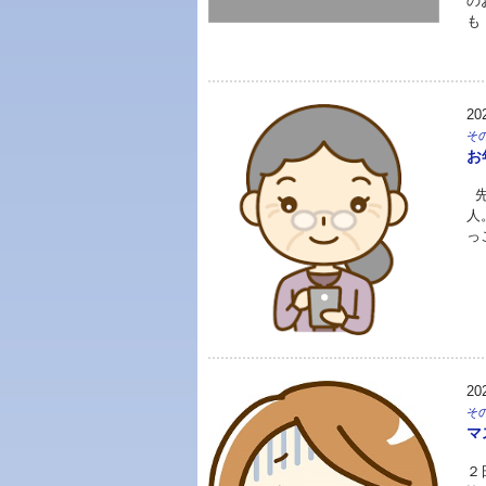
の
も
20
そ
お
先
人
っ
20
そ
マ
２