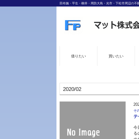
田布施・平生・柳井・周防大島・光市・下松市周辺の不
借りたい
買いたい
2020/02
20
そ
テ
今
る