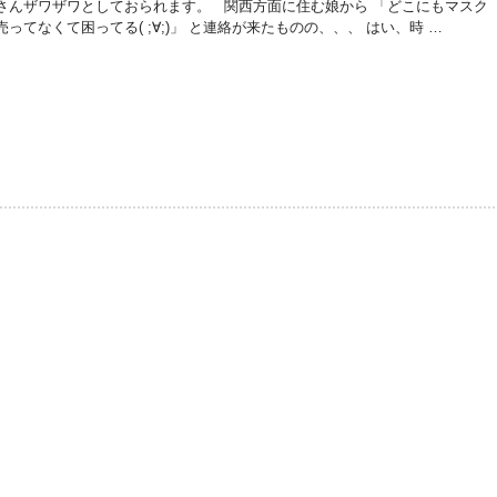
さんザワザワとしておられます。 関西方面に住む娘から 「どこにもマスク
売ってなくて困ってる( ;∀;)」 と連絡が来たものの、、、 はい、時 …