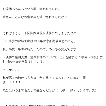
お盆休みもあっという間に終わりました。
皆さん、どんなお盆休みを過ごされましたか？
それはそうと、下関国際高校が決勝に残りましたね(^^♪
山口県勢の決勝進出は1985年の宇部商以来とのこと。
私、高校３年生の時だったので、めっちゃ覚えてます。
（決勝で桑田真澄、清原和博の「
KK
コンビ」を擁する
PL
学園（大阪）に
3
―
4
のサヨナラ負けしている。）
ってか、、、
私が高３の時からもう３７年も経ってるってことに改めて驚
き！！！！！
気分はいつまでも女子高生なんだけど（←おい、頭オカシイぞ。笑）