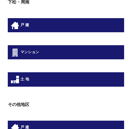
下松・周南
戸 建
マンション
土 地
その他地区
戸 建