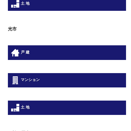
土 地
光市
戸 建
マンション
土 地