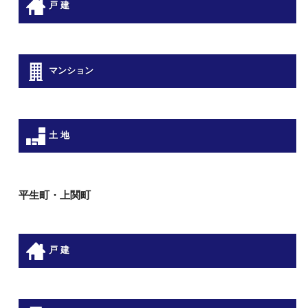
戸 建
マンション
土 地
平生町・上関町
戸 建