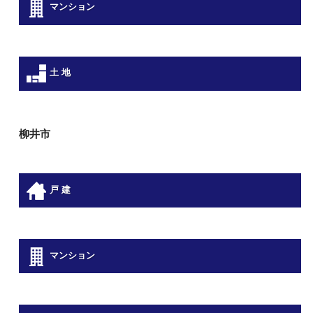
マンション
土 地
柳井市
戸 建
マンション