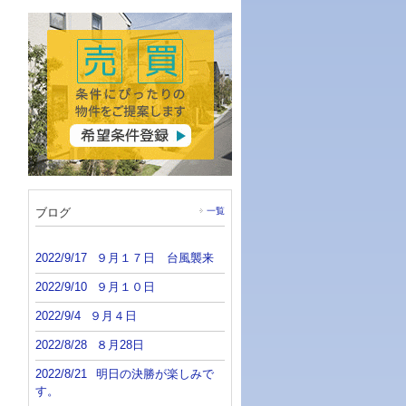
ブログ
一覧
2022/9/17
９月１７日 台風襲来
2022/9/10
９月１０日
2022/9/4
９月４日
2022/8/28
８月28日
2022/8/21
明日の決勝が楽しみで
す。