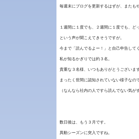
毎週末にブログを更新するはずが、またも
１週間に１度でも、２週間に１度でも、ど
という声が聞こえてきそうですが。
今まで「読んでるよー！」と自己申告して
私が知るかぎりでは約３名。
貴重な３名様、いつもありがとうございま
まったく世間に認知されていない様子なの
（なんなら社内の人ですら読んでない気が
数日後は、もう３月です。
異動シーズンに突入ですね。