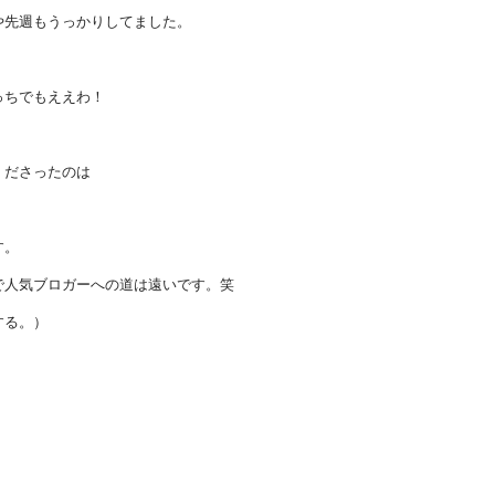
や先週もうっかりしてました。
っちでもええわ！
くださったのは
す。
で人気ブロガーへの道は遠いです。笑
する。）