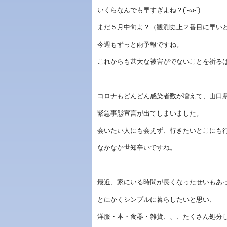
いくらなんでも早すぎよね？(´-ω-`)
まだ５月中旬よ？（観測史上２番目に早い
今週もずっと雨予報ですね。
これからも甚大な被害がでないことを祈る
コロナもどんどん感染者数が増えて、山口
緊急事態宣言が出てしまいました。
会いたい人にも会えず、行きたいとこにも
なかなか世知辛いですね。
最近、家にいる時間が長くなったせいもあ
とにかくシンプルに暮らしたいと思い、
洋服・本・食器・雑貨、、、たくさん処分