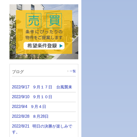
ブログ
一覧
2022/9/17
９月１７日 台風襲来
2022/9/10
９月１０日
2022/9/4
９月４日
2022/8/28
８月28日
2022/8/21
明日の決勝が楽しみで
す。