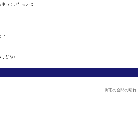
ら使っていたモノは
たい、、、
るけどね）
梅雨の合間の晴れ 