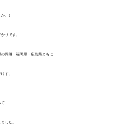
とか。）
ばかりです。
県の両隣 福岡県・広島県ともに
行けず、
って
しました。