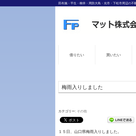
田布施・平生・柳井・周防大島・光市・下松市周辺の不
借りたい
買いたい
梅雨入りしました
カテゴリー:
その他
１５日、山口県梅雨入りしました。