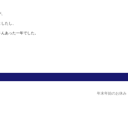
が、
ましたし、
さんあった一年でした。
年末年始のお休み 