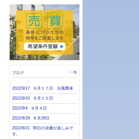
ブログ
一覧
2022/9/17
９月１７日 台風襲来
2022/9/10
９月１０日
2022/9/4
９月４日
2022/8/28
８月28日
2022/8/21
明日の決勝が楽しみで
す。