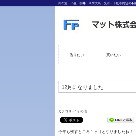
田布施・平生・柳井・周防大島・光市・下松市周辺の不
借りたい
買いたい
12月になりました
カテゴリー:
その他
今年も残すところ１ヶ月となりましたね！