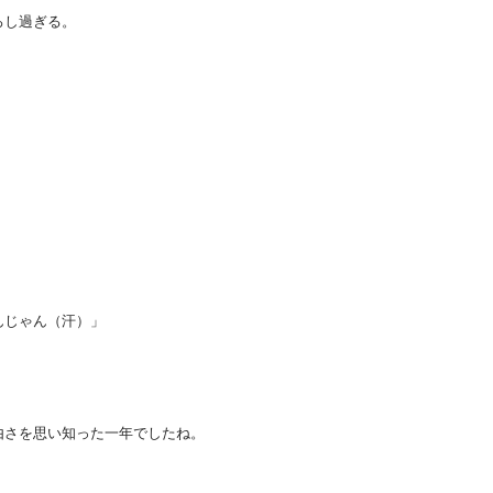
ろし過ぎる。
。
。
んじゃん（汗）」
由さを思い知った一年でしたね。