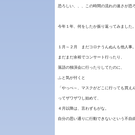
恐ろしい、、、この時間の流れの速さが恐
今年１年、何をしたか振り返ってみました
１月～２月 まだコロナうんぬんも他人事
まだまだ余裕でコンサート行ったり、
落語の独演会に行ったりしてたのに、
ふと気が付くと
「やっべ～、マスクがどこに行っても買え
ってザワザワし始めて、
４月以降は、言わずもがな。
自分の思い通りに行動できないという不自