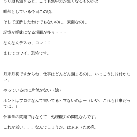
５０歳も過ぎると、こうも集中力が無くなるものかと
唖然としている今日この頃。
そして泥酔したわけでもないのに、素面なのに
記憶が曖昧になる場面が多々・・・
なんなんデスカ、コレ！！
まじでコワイ、恐怖です。
月末月初ですからね、仕事はどんどん溜まるのに、いっこうに片付かな
い。
やっているのに片付かない（涙）
ホントはブログなんて書いてるヒマないのよー（いや、これも仕事だっ
てば。）
仕事量の問題ではなくて、処理能力の問題なんです。
これが老い、、、なんでしょうか。はぁぁ（ため息）