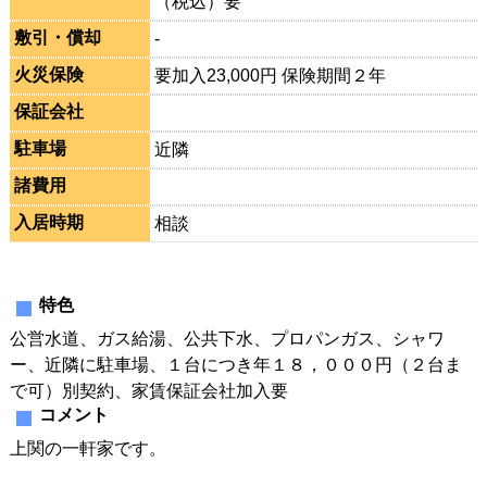
（税込）要
敷引・償却
-
火災保険
要加入23,000円 保険期間２年
保証会社
駐車場
近隣
諸費用
入居時期
相談
特色
公営水道、ガス給湯、公共下水、プロパンガス、シャワ
ー、近隣に駐車場、１台につき年１８，０００円（２台ま
で可）別契約、家賃保証会社加入要
コメント
上関の一軒家です。