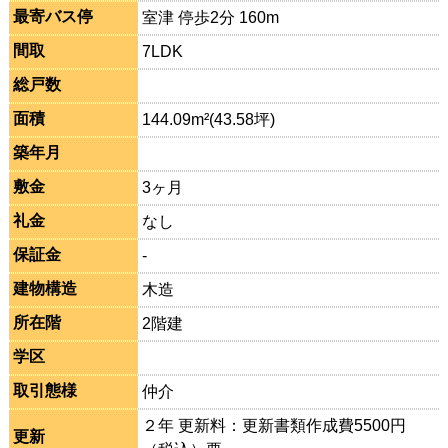
最寄バス停
室津 停歩2分 160m
間取
7LDK
総戸数
面積
144.09m²(43.58坪)
築年月
敷金
3ヶ月
礼金
なし
保証金
-
建物構造
木造
所在階
2階建
学区
取引態様
仲介
２年 更新料：更新書類作成費5500円
更新