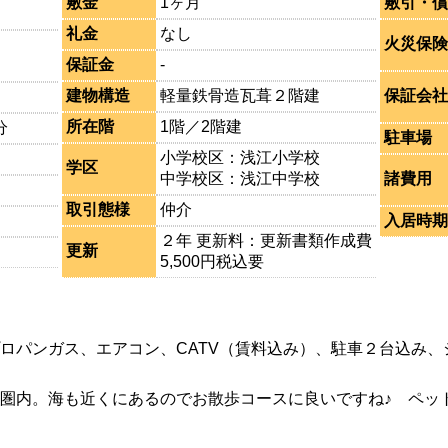
敷金
1ヶ月
敷引・償
礼金
なし
火災保険
保証金
-
建物構造
軽量鉄骨造瓦葺２階建
保証会社
所在階
1階／2階建
分
駐車場
小学校区：浅江小学校
学区
中学校区：浅江中学校
諸費用
取引態様
仲介
入居時期
２年 更新料：更新書類作成費
更新
5,500円税込要
ロパンガス、エアコン、CATV（賃料込み）、駐車２台込み、
圏内。海も近くにあるのでお散歩コースに良いですね♪ ペッ