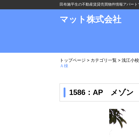
田布施平生の不動産賃貸売買物件情報アパート
マット株式会社
トップページ
>
カテゴリ一覧
>
浅江小校
Ａ棟
1586：AP メゾ