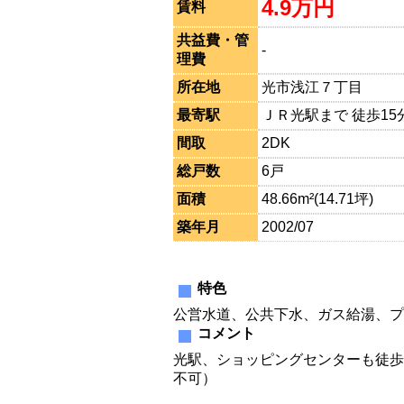
4.9万円
賃料
共益費・管
-
理費
所在地
光市浅江７丁目
最寄駅
ＪＲ光駅まで 徒歩15
間取
2DK
総戸数
6戸
面積
48.66m²(14.71坪)
築年月
2002/07
特色
公営水道、公共下水、ガス給湯、プ
コメント
光駅、ショッピングセンターも徒歩
不可）