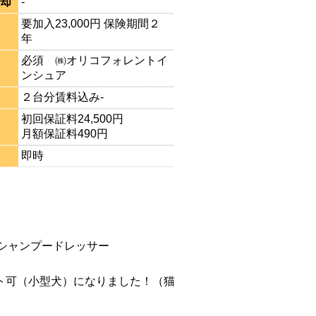
却
-
要加入23,000円 保険期間２
年
必須 ㈱オリコフォレントイ
ンシュア
２台分賃料込み-
初回保証料24,500円
月額保証料490円
即時
シャンプードレッサー
ト可（小型犬）になりました！（猫