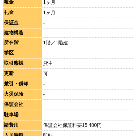
敷金
1ヶ月
礼金
1ヶ月
保証金
-
建物構造
所在階
1階／1階建
学区
取引態様
貸主
更新
可
敷引・償却
-
火災保険
-
保証会社
駐車場
諸費用
保証会社保証料要15,400円
入居時期
即時