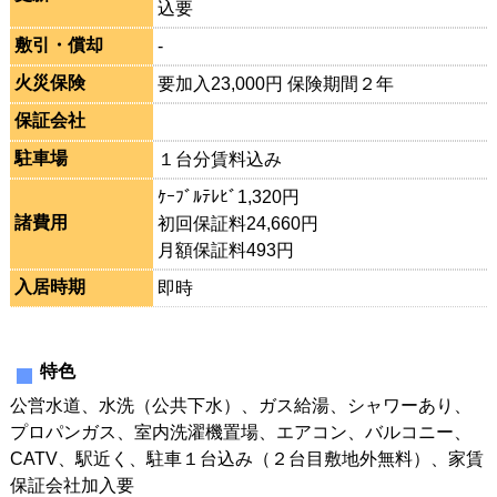
込要
敷引・償却
-
火災保険
要加入23,000円 保険期間２年
保証会社
駐車場
１台分賃料込み
ｹｰﾌﾞﾙﾃﾚﾋﾞ1,320円
諸費用
初回保証料24,660円
月額保証料493円
入居時期
即時
特色
公営水道、水洗（公共下水）、ガス給湯、シャワーあり、
プロパンガス、室内洗濯機置場、エアコン、バルコニー、
CATV、駅近く、駐車１台込み（２台目敷地外無料）、家賃
保証会社加入要