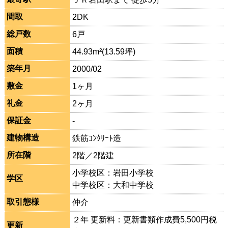
間取
2DK
総戸数
6戸
面積
44.93m²(13.59坪)
築年月
2000/02
敷金
1ヶ月
礼金
2ヶ月
保証金
-
建物構造
鉄筋ｺﾝｸﾘｰﾄ造
所在階
2階／2階建
小学校区：岩田小学校
学区
中学校区：大和中学校
取引態様
仲介
２年 更新料：更新書類作成費5,500円税
更新