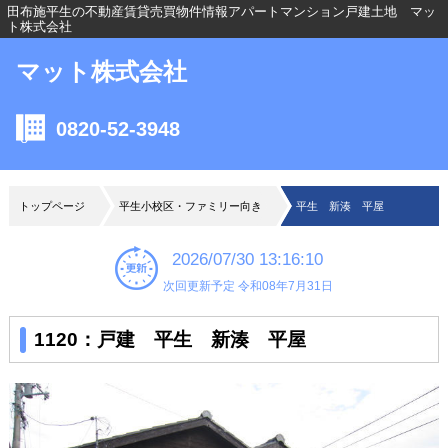
田布施平生の不動産賃貸売買物件情報アパートマンション戸建土地 マッ
ト株式会社
マット株式会社
0820-52-3948
トップページ
平生小校区・ファミリー向き
平生 新湊 平屋
2026/07/30 13:16:10
次回更新予定 令和08年7月31日
1120：戸建 平生 新湊 平屋