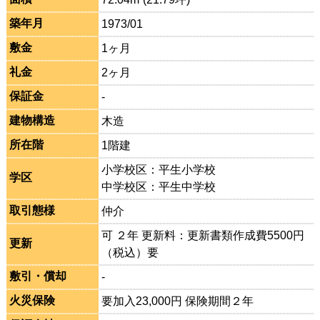
築年月
1973/01
敷金
1ヶ月
礼金
2ヶ月
保証金
-
建物構造
木造
所在階
1階建
小学校区：平生小学校
学区
中学校区：平生中学校
取引態様
仲介
可 ２年 更新料：更新書類作成費5500円
更新
（税込）要
敷引・償却
-
火災保険
要加入23,000円 保険期間２年