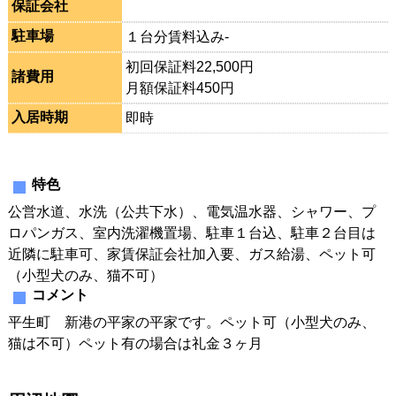
保証会社
駐車場
１台分賃料込み-
初回保証料22,500円
諸費用
月額保証料450円
入居時期
即時
特色
公営水道、水洗（公共下水）、電気温水器、シャワー、プ
ロパンガス、室内洗濯機置場、駐車１台込、駐車２台目は
近隣に駐車可、家賃保証会社加入要、ガス給湯、ペット可
（小型犬のみ、猫不可）
コメント
平生町 新港の平家の平家です。ペット可（小型犬のみ、
猫は不可）ペット有の場合は礼金３ヶ月