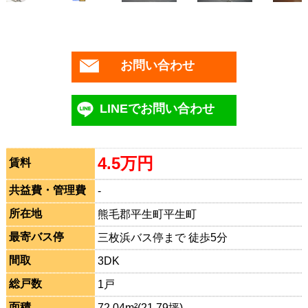
お問い合わせ
LINEでお問い合わせ
4.5万円
賃料
共益費・管理費
-
所在地
熊毛郡平生町平生町
最寄バス停
三枚浜バス停まで 徒歩5分
間取
3DK
総戸数
1戸
面積
72.04m²(21.79坪)