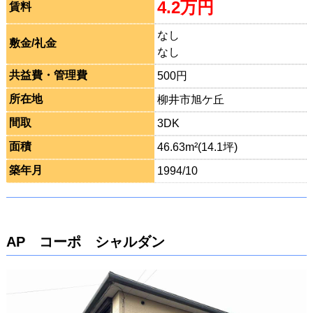
4.2万円
賃料
なし
敷金/礼金
なし
共益費・管理費
500円
所在地
柳井市旭ケ丘
間取
3DK
面積
46.63m²(14.1坪)
築年月
1994/10
AP コーポ シャルダン