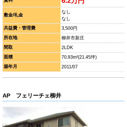
6.2万円
賃料
なし
敷金/礼金
なし
共益費・管理費
3,500円
所在地
柳井市新庄
間取
2LDK
面積
70.93m²(21.45坪)
築年月
2011/07
AP フェリーチェ柳井