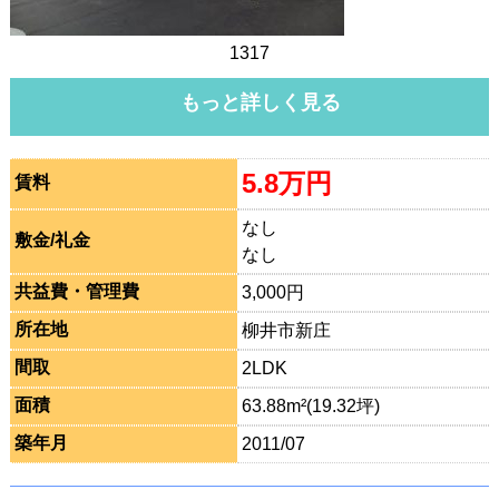
1317
もっと詳しく見る
5.8万円
賃料
なし
敷金/礼金
なし
共益費・管理費
3,000円
所在地
柳井市新庄
間取
2LDK
面積
63.88m²(19.32坪)
築年月
2011/07