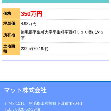
350万円
価格
坪単価
4.98万円
熊毛郡平生町大字平生町字西町３１０番ほか２
所在地
筆
土地面
232m²(70.18坪)
積
マット株式会社
〒742-1511 熊毛郡田布施町下田布施704-1
TEL：0820-52-3948