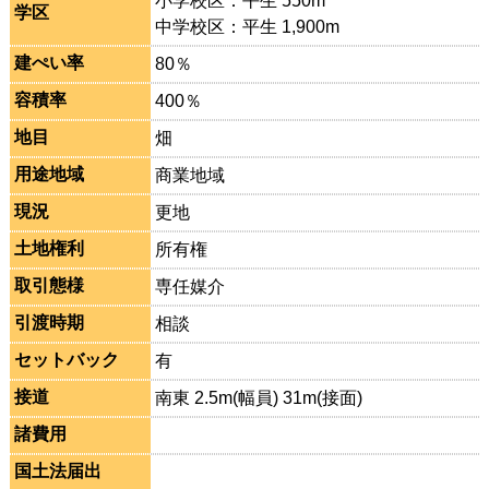
小学校区：平生 550m
学区
中学校区：平生 1,900m
建ぺい率
80％
容積率
400％
地目
畑
用途地域
商業地域
現況
更地
土地権利
所有権
取引態様
専任媒介
引渡時期
相談
セットバック
有
接道
南東 2.5m(幅員) 31m(接面)
諸費用
国土法届出