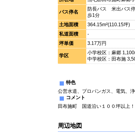
防長バス 米出バス停
バス停名
歩1分
土地面積
364.15m²(110.15坪)
私道面積
-
坪単価
3.17万円
小学校区：麻郷 1,100
学区
中学校区：田布施 3,5
特色
公営水道、プロパンガス、電気、浄
コメント
田布施町 国道沿い１００坪以上！
周辺地図