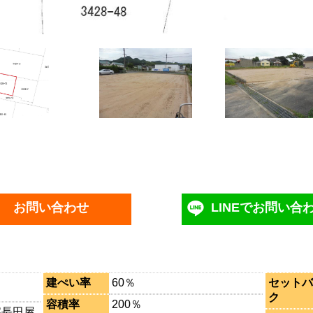
お問い合わせ
LINEでお問い合
建ぺい率
60％
セットバ
ク
容積率
200％
字長田屋