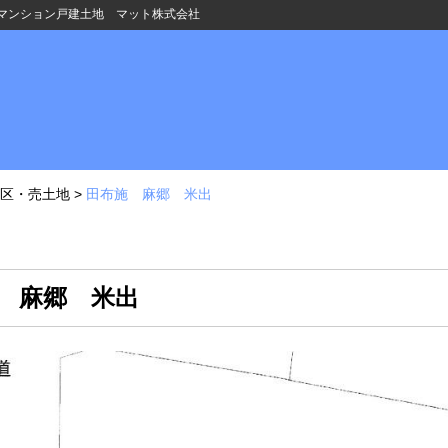
マンション戸建土地 マット株式会社
区・売土地
>
田布施 麻郷 米出
施 麻郷 米出