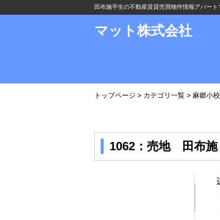
田布施平生の不動産賃貸売買物件情報アパート
マット株式会社
トップページ
>
カテゴリ一覧
>
麻郷小校
1062：売地 田布