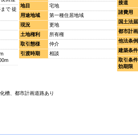
接道
地目
宅地
まで 徒
諸費用
用途地域
第一種住居地域
国土法届
現況
更地
都市計画
土地権利
所有権
他法条例
取引態様
仲介
建築条件
引渡時期
相談
m
取引条件
00m
効期限
化槽、都市計画道路あり